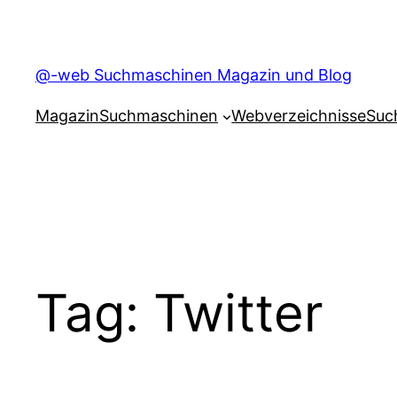
Skip
to
content
@-web Suchmaschinen Magazin und Blog
Magazin
Suchmaschinen
Webverzeichnisse
Suc
Tag:
Twitter