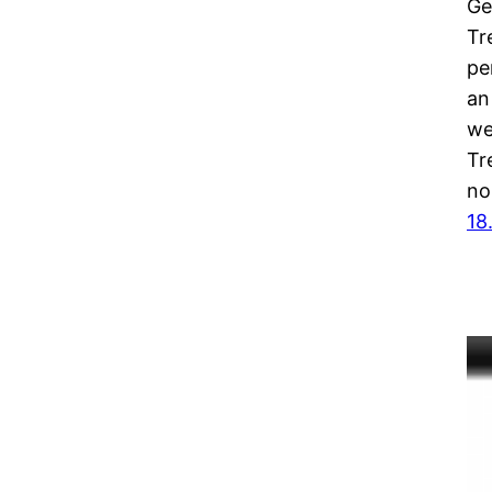
Ge
Tr
pe
an
we
Tr
no
18