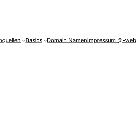
hquellen
Basics
Domain Namen
Impressum @-web