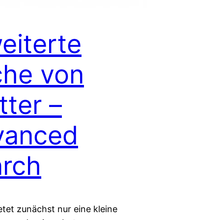
eiterte
he von
tter –
vanced
rch
etet zunächst nur eine kleine