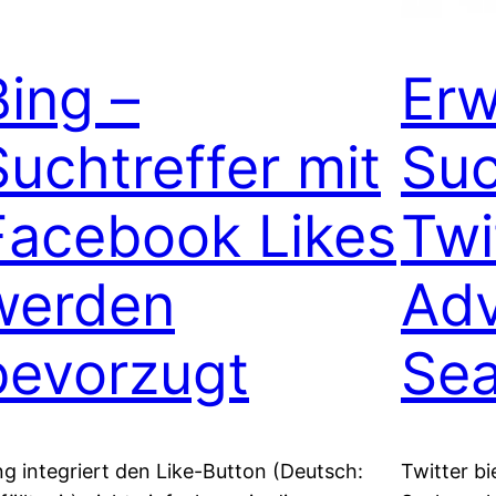
Bing –
Erw
Suchtreffer mit
Suc
Facebook Likes
Twi
werden
Ad
bevorzugt
Sea
ng integriert den Like-Button (Deutsch:
Twitter bi