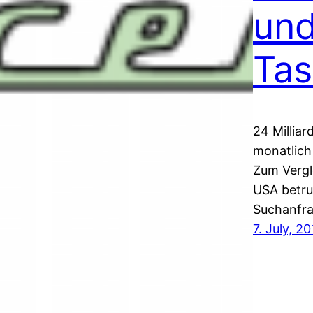
und
Ta
24 Millia
monatlich 
Zum Vergl
USA betru
Suchanfra
7. July, 2