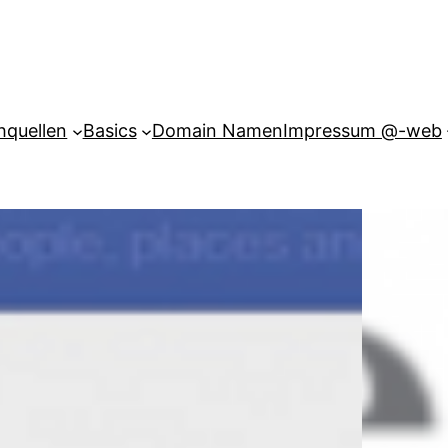
hquellen
Basics
Domain Namen
Impressum @-web