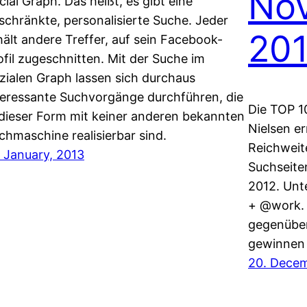
No
cial Graph. Das heißt, es gibt eine
schränkte, personalisierte Suche. Jeder
20
hält andere Treffer, auf sein Facebook-
ofil zugeschnitten. Mit der Suche im
zialen Graph lassen sich durchaus
teressante Suchvorgänge durchführen, die
Die TOP 1
 dieser Form mit keiner anderen bekannten
Nielsen er
chmaschine realisierbar sind.
Reichweit
. January, 2013
Suchseite
2012. Unt
+ @work. 
gegenüber
gewinnen 
20. Decem