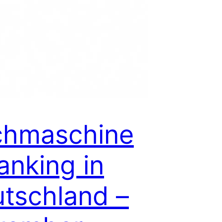
chmaschine
anking in
tschland –