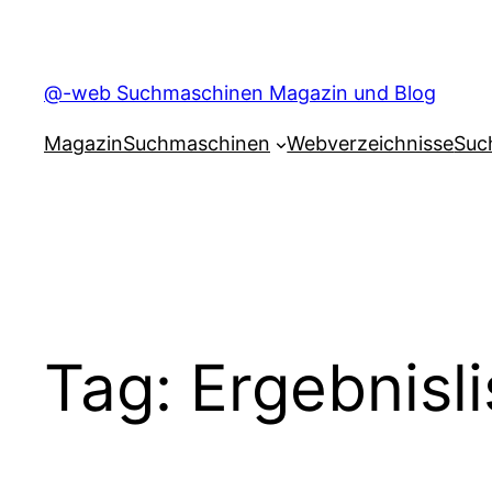
Skip
to
content
@-web Suchmaschinen Magazin und Blog
Magazin
Suchmaschinen
Webverzeichnisse
Suc
Tag:
Ergebnisl