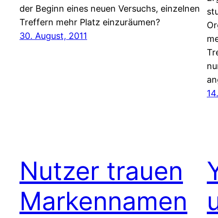
der Beginn eines neuen Versuchs, einzelnen
st
Treffern mehr Platz einzuräumen?
Or
30. August, 2011
me
Tr
nu
an
14
Nutzer trauen
Markennamen