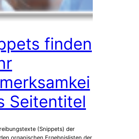
ppets finden
hr
fmerksamkei
s Seitentitel
reibungstexte (Snippets) der
 den organischen Ergebnislisten der