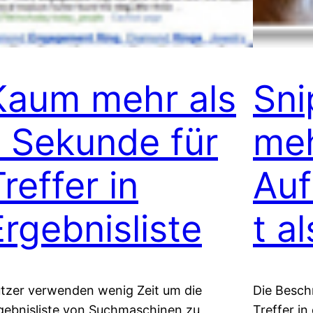
Kaum mehr als
Sni
1 Sekunde für
me
reffer in
Au
Ergebnisliste
t al
tzer verwenden wenig Zeit um die
Die Besch
gebnisliste von Suchmaschinen zu
Treffer in