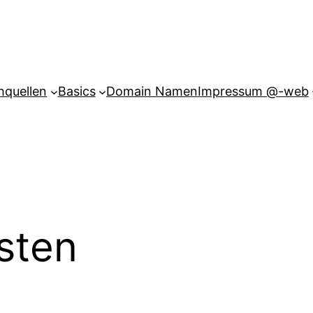
hquellen
Basics
Domain Namen
Impressum @-web
isten