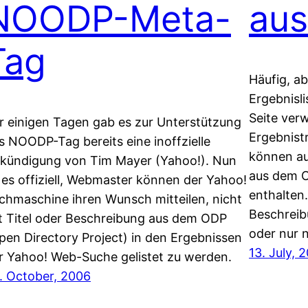
NOODP-Meta-
aus
Tag
Häufig, a
Ergebnisli
Seite ver
r einigen Tagen gab es zur Unterstützung
Ergebnist
s NOODP-Tag bereits eine inoffzielle
können au
kündigung von Tim Mayer (Yahoo!). Nun
aus dem O
t es offiziell, Webmaster können der Yahoo!
enthalten.
chmaschine ihren Wunsch mitteilen, nicht
Beschreib
t Titel oder Beschreibung aus dem ODP
oder nur n
pen Directory Project) in den Ergebnissen
13. July, 
r Yahoo! Web-Suche gelistet zu werden.
. October, 2006