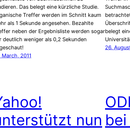
udieren. Das belegt eine kürzliche Studie.
Suchmasch
ganische Treffer werden im Schnitt kaum
betrachtet
hr als 1 Sekunde angesehen. Bezahlte
Überschrif
effer neben der Ergebnisliste werden sogar
belegt ei
r deutlich weniger als 0,2 Sekunden
Universitä
geschaut!
26. Augus
. March, 2011
Yahoo!
OD
unterstützt nun
bei