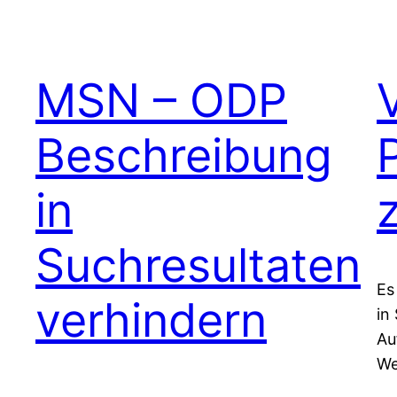
MSN – ODP
Beschreibung
in
Suchresultaten
Es
verhindern
in
Au
We
be