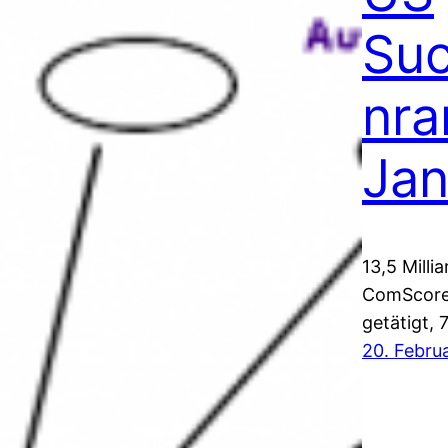
Su
nra
Jan
13,5 Mill
ComScore 
getätigt,
20. Febru