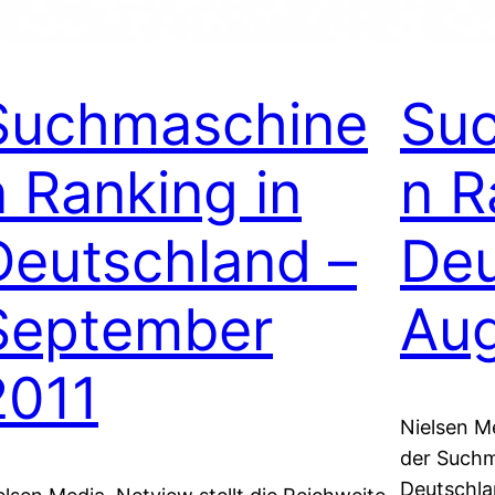
Suchmaschine
Su
n Ranking in
n R
Deutschland –
Deu
September
Aug
2011
Nielsen Me
der Suchm
Deutschlan