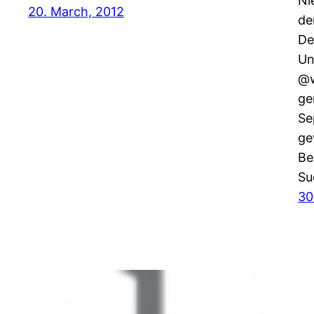
Ni
20. March, 2012
de
De
Un
@w
ge
Se
ge
Be
Su
30