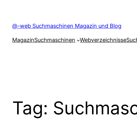
Skip
to
content
@-web Suchmaschinen Magazin und Blog
Magazin
Suchmaschinen
Webverzeichnisse
Suc
Tag:
Suchmasc