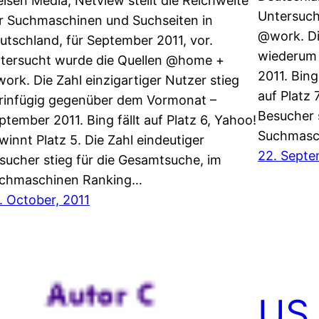
elsen Media, Netview stellt die Reichweite
Untersuch
r Suchmaschinen und Suchseiten in
@work. Di
utschland, für September 2011, vor.
wiederum 
tersucht wurde die Quellen @home +
2011. Bin
ork. Die Zahl einzigartiger Nutzer stieg
auf Platz 
rinfügig gegenüber dem Vormonat –
Besucher 
ptember 2011. Bing fällt auf Platz 6, Yahoo!
Suchmasc
winnt Platz 5. Die Zahl eindeutiger
22. Septe
sucher stieg für die Gesamtsuche, im
chmaschinen Ranking…
. October, 2011
US