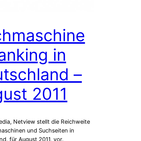
chmaschine
anking in
tschland –
ust 2011
dia, Netview stellt die Reichweite
aschinen und Suchseiten in
d, für August 2011, vor.