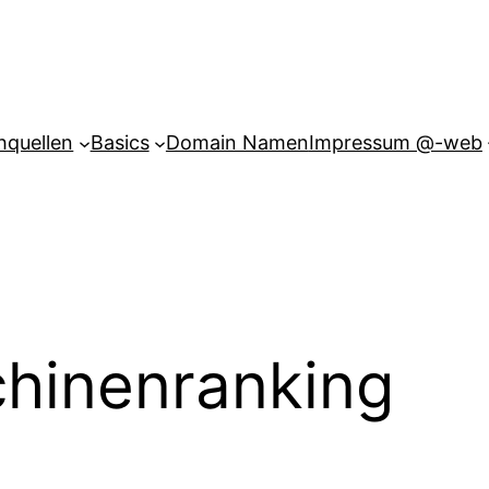
hquellen
Basics
Domain Namen
Impressum @-web
hinenranking