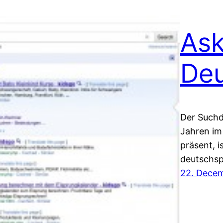
As
Deu
Der Suchdi
Jahren im
präsent, i
deutschsp
22. Decem