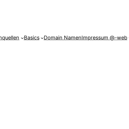
hquellen
Basics
Domain Namen
Impressum @-web