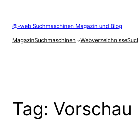
Skip
to
content
@-web Suchmaschinen Magazin und Blog
Magazin
Suchmaschinen
Webverzeichnisse
Suc
Tag:
Vorschau