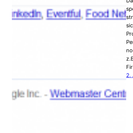
Da
sp
st
si
Pr
Pe
no
z.
Fi
2.