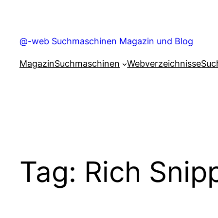
Skip
to
content
@-web Suchmaschinen Magazin und Blog
Magazin
Suchmaschinen
Webverzeichnisse
Suc
Tag:
Rich Snip