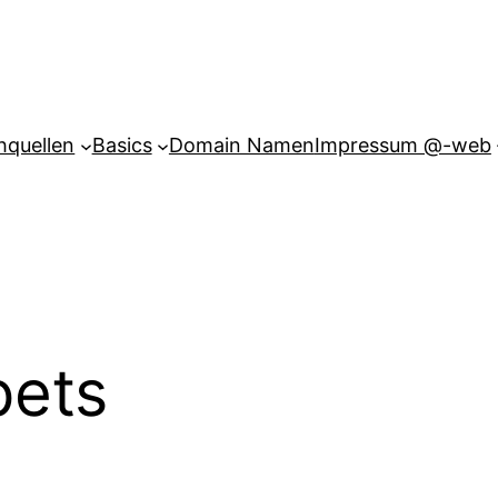
hquellen
Basics
Domain Namen
Impressum @-web
pets