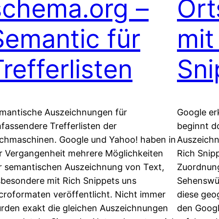
schema.org –
Or
Semantic für
mit
refferlisten
Sni
mantische Auszeichnungen für
Google er
fassendere Trefferlisten der
beginnt d
chmaschinen. Google und Yahoo! haben in
Auszeichn
r Vergangenheit mehrere Möglichkeiten
Rich Snip
r semantischen Auszeichnung von Text,
Zuordnung
sbesondere mit Rich Snippets uns
Sehenswü
croformaten veröffentlicht. Nicht immer
diese geog
rden exakt die gleichen Auszeichnungen
den Googl