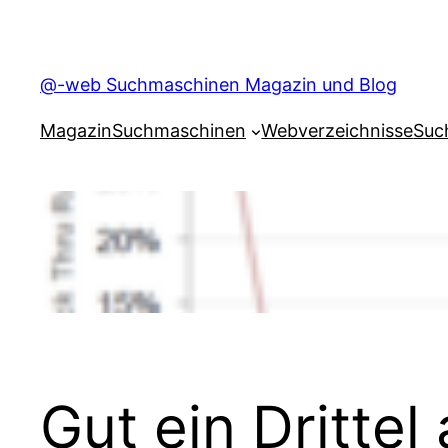
Skip
to
content
@-web Suchmaschinen Magazin und Blog
Magazin
Suchmaschinen
Webverzeichnisse
Suc
Gut ein Drittel 