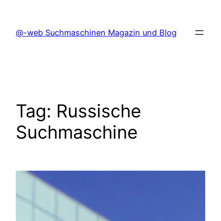
Skip
to
@-web Suchmaschinen Magazin und Blog
content
Tag:
Russische
Suchmaschine