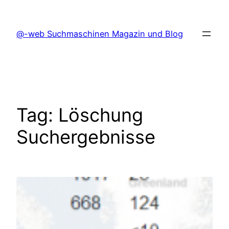
Skip
to
@-web Suchmaschinen Magazin und Blog
content
Tag:
Löschung
Suchergebnisse