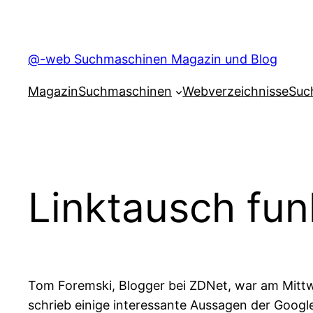
Skip
to
content
@-web Suchmaschinen Magazin und Blog
Magazin
Suchmaschinen
Webverzeichnisse
Suc
Linktausch fun
Tom Foremski, Blogger bei ZDNet, war am Mitt
schrieb einige interessante Aussagen der Googl