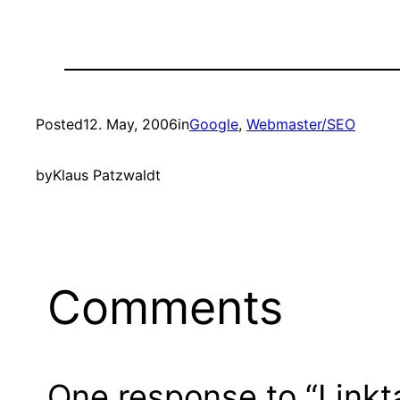
Posted
12. May, 2006
in
Google
, 
Webmaster/SEO
by
Klaus Patzwaldt
Comments
One response to “Linkt