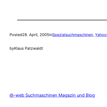
Posted
28. April, 2005
in
Spezialsuchmaschinen
, 
Yahoo
by
Klaus Patzwaldt
@-web Suchmaschinen Magazin und Blog