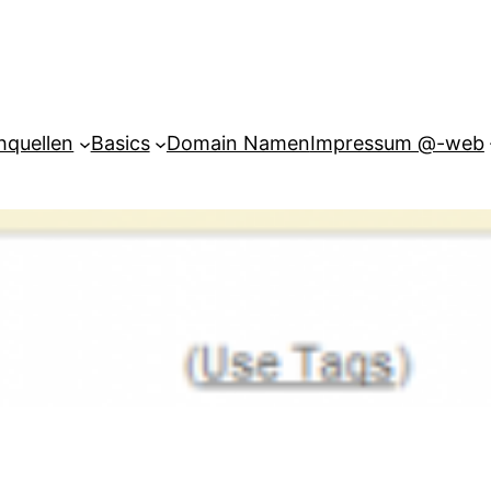
hquellen
Basics
Domain Namen
Impressum @-web