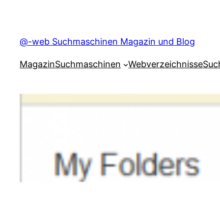
Skip
to
content
@-web Suchmaschinen Magazin und Blog
Magazin
Suchmaschinen
Webverzeichnisse
Suc