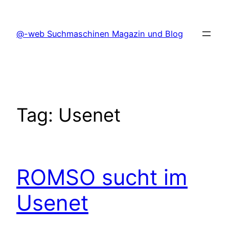
Skip
to
@-web Suchmaschinen Magazin und Blog
content
Tag:
Usenet
ROMSO sucht im
Usenet