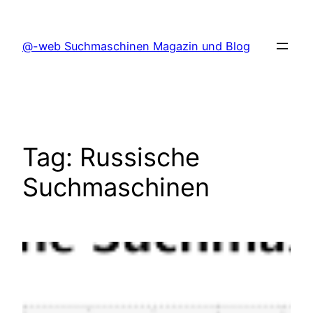
Skip
to
@-web Suchmaschinen Magazin und Blog
content
Tag:
Russische
Suchmaschinen