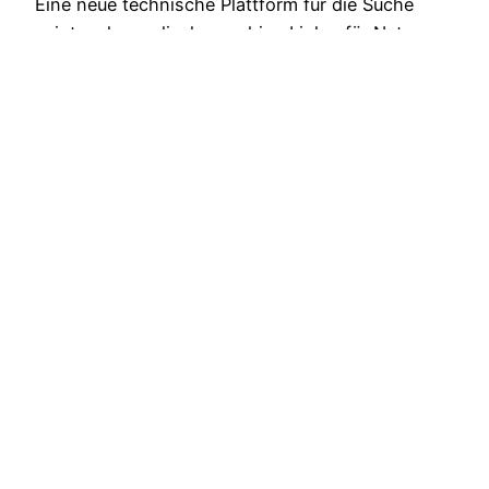
Eine neue technische Plattform für die Suche
zeigt mehr englischsprachige Links, für Nutzer
die häufig mit englischen Begriffen suchen. Laut
Yandex ist das der erste Schritt zur
Personalisierung.
18. August, 2011