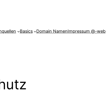
hquellen
Basics
Domain Namen
Impressum @-web
hutz