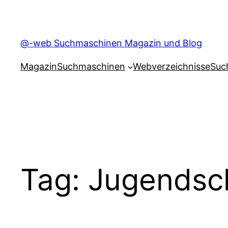
Skip
to
content
@-web Suchmaschinen Magazin und Blog
Magazin
Suchmaschinen
Webverzeichnisse
Suc
Tag:
Jugendsc