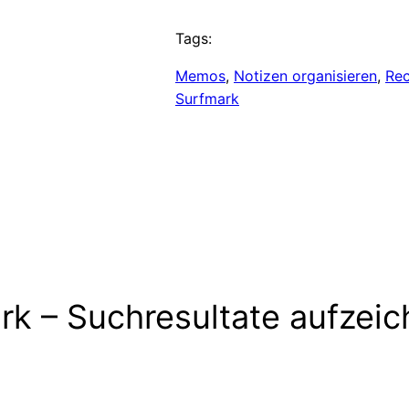
Tags:
Memos
, 
Notizen organisieren
, 
Re
Surfmark
rk – Suchresultate aufzeic