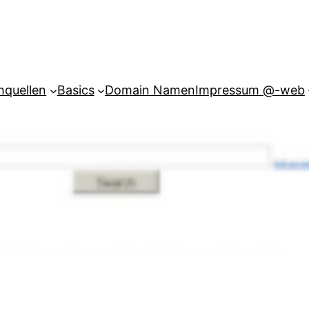
hquellen
Basics
Domain Namen
Impressum @-web