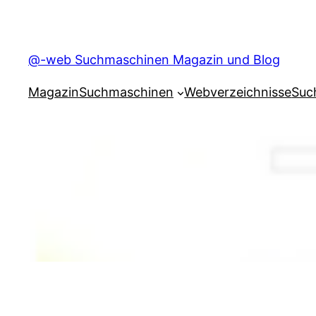
Skip
to
content
@-web Suchmaschinen Magazin und Blog
Magazin
Suchmaschinen
Webverzeichnisse
Suc