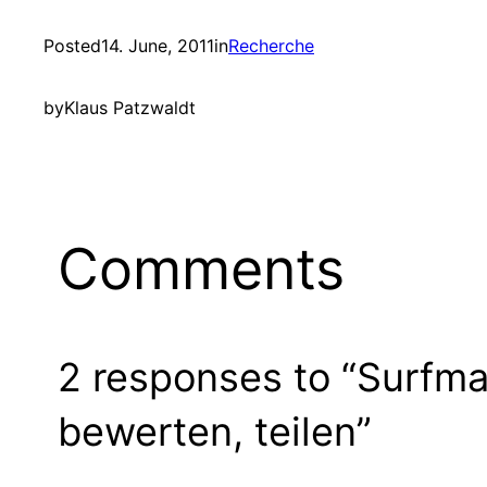
Posted
14. June, 2011
in
Recherche
by
Klaus Patzwaldt
Comments
2 responses to “Surfma
bewerten, teilen”