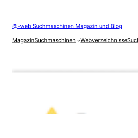
Skip
to
content
@-web Suchmaschinen Magazin und Blog
Magazin
Suchmaschinen
Webverzeichnisse
Suc