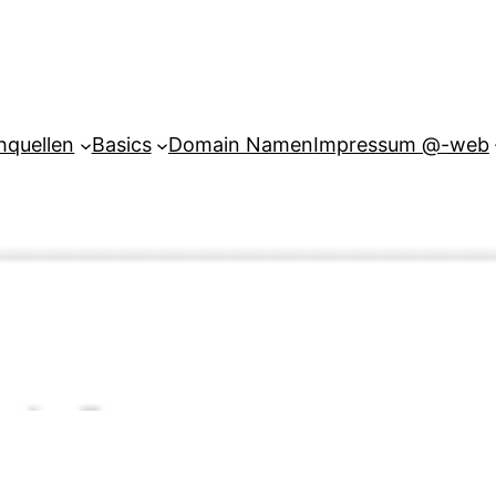
hquellen
Basics
Domain Namen
Impressum @-web