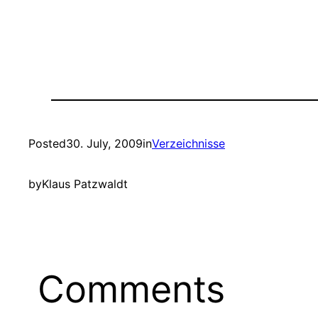
Posted
30. July, 2009
in
Verzeichnisse
by
Klaus Patzwaldt
Comments