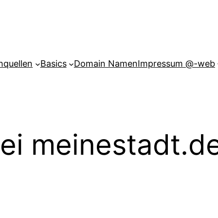
hquellen
Basics
Domain Namen
Impressum @-web
bei meinestadt.d