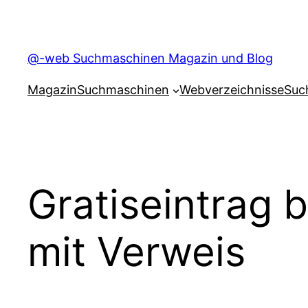
Skip
to
content
@-web Suchmaschinen Magazin und Blog
Magazin
Suchmaschinen
Webverzeichnisse
Suc
Gratiseintrag 
mit Verweis