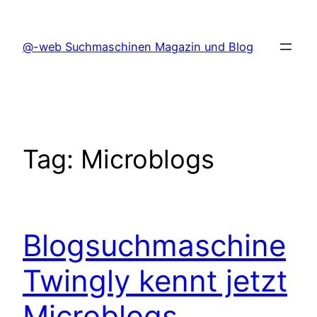
Skip
to
@-web Suchmaschinen Magazin und Blog
content
Tag:
Microblogs
Blogsuchmaschine
Twingly kennt jetzt
Microblogs