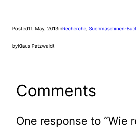
Posted
11. May, 2013
in
Recherche
, 
Suchmaschinen-Büc
by
Klaus Patzwaldt
Comments
One response to “Wie r