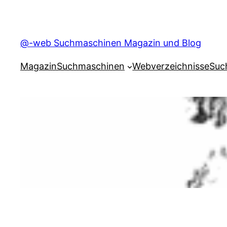
Skip
to
content
@-web Suchmaschinen Magazin und Blog
Magazin
Suchmaschinen
Webverzeichnisse
Suc